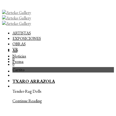
ARTISTAS
EXPOSICIONES
OBRAS
VR
All
Noticias
0
Prensa
0
Carrito
TXARO ARRAZOLA
Tender-Rag Dolls
Continue Reading