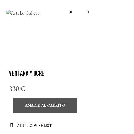
0
0
Ventana y ocre
330
€
AÑADIR AL CARRITO
ADD TO WISHLIST