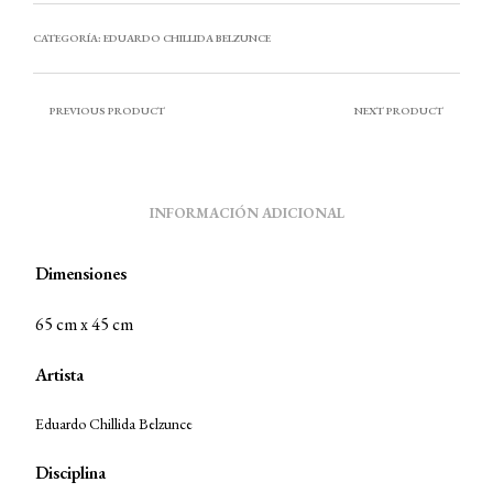
CATEGORÍA:
EDUARDO CHILLIDA BELZUNCE
PREVIOUS PRODUCT
NEXT PRODUCT
INFORMACIÓN ADICIONAL
Dimensiones
65 cm x 45 cm
Artista
Eduardo Chillida Belzunce
Disciplina