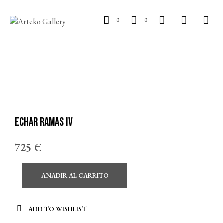
0
0
Echar ramas IV
725
€
AÑADIR AL CARRITO
ADD TO WISHLIST