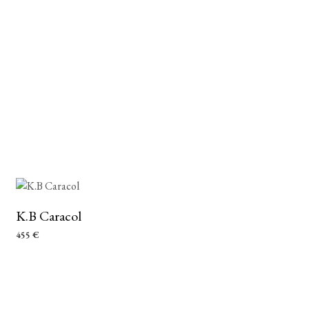
K.B Caracol
455
€
AÑADIR AL CARRITO