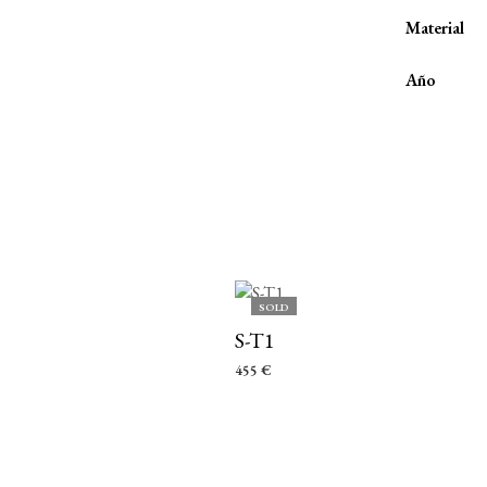
Material
Año
SOLD
S-T1
455
€
LEER MÁS