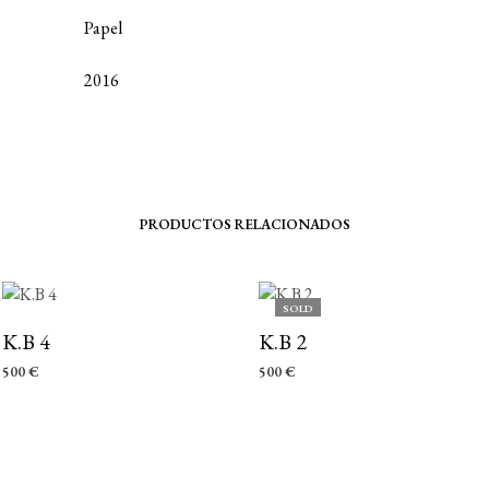
Papel
2016
PRODUCTOS RELACIONADOS
SOLD
K.B 4
K.B 2
500
€
500
€
AÑADIR AL CARRITO
LEER MÁS