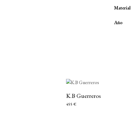
Material
Año
K.B Guerreros
455
€
AÑADIR AL CARRITO