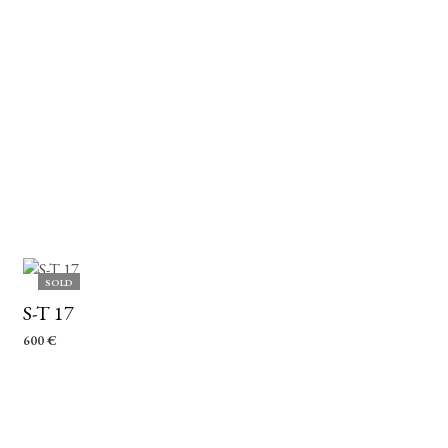
SOLD
S-T 17
600
€
LEER MÁS