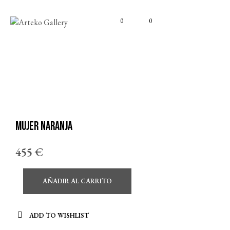
0
0
Mujer naranja
455
€
AÑADIR AL CARRITO
ADD TO WISHLIST