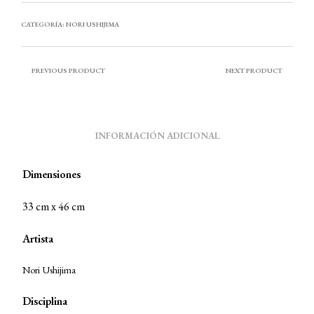
CATEGORÍA:
NORI USHIJIMA
PREVIOUS PRODUCT
NEXT PRODUCT
INFORMACIÓN ADICIONAL
Dimensiones
33 cm x 46 cm
Artista
Nori Ushijima
Disciplina