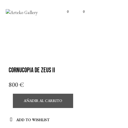
0
0
Cornucopia de Zeus II
800
€
AÑADIR AL CARRITO
ADD TO WISHLIST