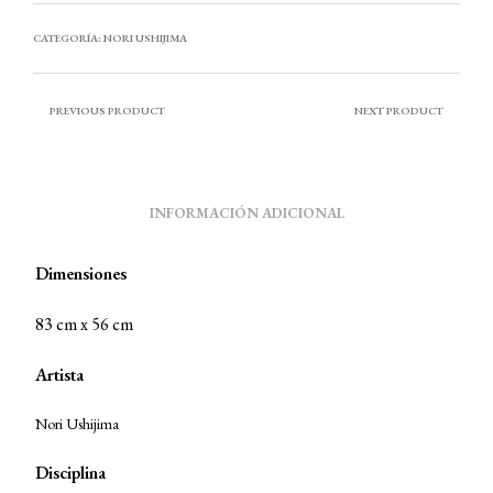
CATEGORÍA:
NORI USHIJIMA
PREVIOUS PRODUCT
NEXT PRODUCT
INFORMACIÓN ADICIONAL
Dimensiones
83 cm x 56 cm
Artista
Nori Ushijima
Disciplina