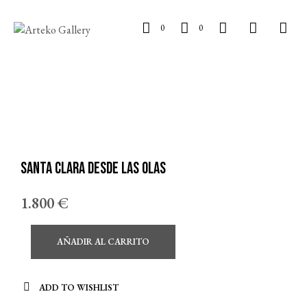
0
0
Santa Clara desde las olas
1.800
€
AÑADIR AL CARRITO
ADD TO WISHLIST